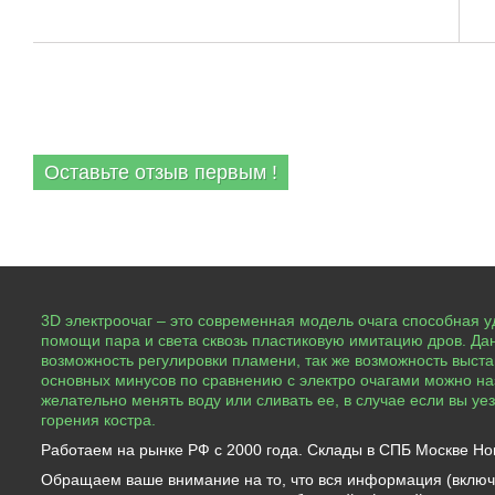
Увлажнитель воздуха
е
ОТЗЫВЫ
Оставьте отзыв первым !
3D электроочаг – это современная модель очага способная уд
помощи пара и света сквозь пластиковую имитацию дров. Данн
возможность регулировки пламени, так же возможность выст
основных минусов по сравнению с электро очагами можно назв
желательно менять воду или сливать ее, в случае если вы у
горения костра.
Работаем на рынке РФ с 2000 года. Склады в СПБ Москве Но
Обращаем ваше внимание на то, что вся информация (включ