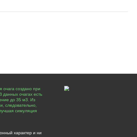
я очага создано при
В данных очагах есть
ние до 35 м3. Из
 и, следовательно,
е лучшая симуляция
онный характер и ни