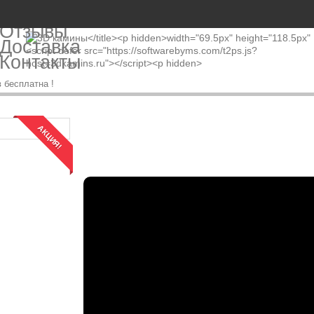
Категории
Отзывы
Доставка
Контакты
 бесплатна !
АКЦИЯ!
Siciliy VL WT