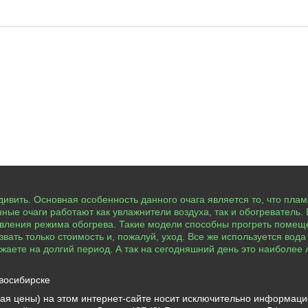
сть
ивить. Основная особенность данного очага является то, что плам
ые очаги работают как увлажнители воздуха, так и обогреватель. 
авления режима обогрева. Такие модели способны прогреть помеще
ать только стоимость и, пожалуй, уход. Все же используется вода
езжаете на долгий период. А так на сегодняшний день это наиболе
восибирске
ая цены) на этом интернет-сайте носит исключительно информаци