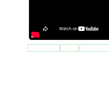
Характеристики
Отзывы
Условия доста
Габариты (высота Х ширина Х глубина)
113 см / 103 см / 37 см
Электрический камин в сборе с очагом Volcano. И
шпонированного МДФ, цвет "беленый дуб". Электр
эффектом пламени 3D нового поколения. Абсолю
реалистичный эффект пламени. Два режима на о
Эффект тлеющих дров, звук горящей топки (откл
Регулировка интерсивности "пламени", пульт ДУ.