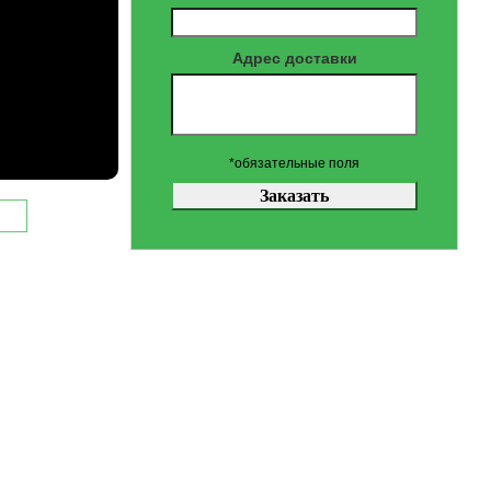
Адрес доставки
*обязательные поля
вки
зготовлено из
ический очаг с
тно
богрев.
ючаемый) .