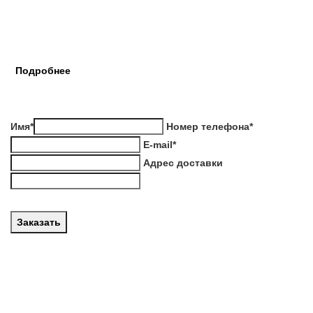
Снабжен камин пультом дистанционного управления,
благодаря которому вам не придется вставать с любимого
кресла.
Камин
с
функцией
увлажнения
воздуха.
Подробнее
48 590 e
Закажите прямо сейчас
Имя*
Номер телефона*
E-mail*
Адрес доставки
*обязательные поля
ХАРАКТЕРИСТИКИ
Габариты (высота Х ширина Х
101 см / 108 см / 40
глубина)
см