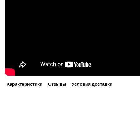
Характеристики
Отзывы
Условия доставки
Габариты (высота Х ширина Х глубина)
101 см / 108 см / 40 см
Электрический камин в сборе с очагом. Изготовлен из МДФ и
литого камня. В комплекте используется электрический очаг
Vulcan. Очаг имеет 3D эффект пламени. Самый современный
и передовой очаг в угловом исполнении будет радовать вас
своим пламенем на протяжении годов. Переключатель
позволяет включать на полную или половинную мощность.