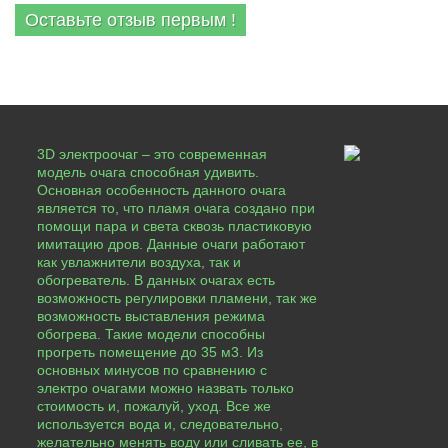
Оставьте отзыв первым !
3D электроочаг – это современная
модель очага способная удивить.
Основная особенность данного очага
является то, что пламя очага создано при
помощи пара и света сквозь пластиковую
имитацию дров. Данные очаги работают
как увлажнители воздуха, так и
обогреватель. В данных очагах есть
возможность регулировки пламени, так же
возможность выставления режима
обогрева. Такие модели способны
прогреть помещение до 35 м3. Из
основных минусов по сравнению с
электро очагами можно назвать только
стоимость и, пожалуй, уход. Все же
используется вода и, следовательно,
желательно менять воду или сливать ее, в