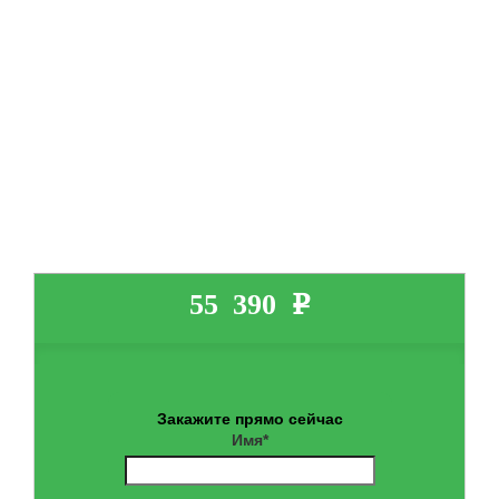
Электрический камин в сборе с очагом. Изготовлен из МДФ и
литого камня. В комплекте используется новейший
электрический очаг 3D Oregan с функцией 3D эффекта
пламени. Передовой очаг в пристенном исполнении будет
радовать вас своим пламенем на протяжении годов.
Переключатель позволяет включать на полную или
половинную мощность. Снабжен камин пультом
дистанционного управления, благодаря которому вам не
придется вставать с любимого кресла.
Камин
с
функцией
увлажнения
воздуха.
55 390 e
Закажите прямо сейчас
Имя*