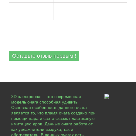
Увлажнитель
Есть
воздуха
ОТЗЫВЫ
Оставьте отзыв первым !
3D электроочаг – это современная
модель очага способная удивить.
Основная особенность данного очага
является то, что пламя очага создано при
помощи пара и света сквозь пластиковую
имитацию дров. Данные очаги работают
как увлажнители воздуха, так и
обогреватель. В данных очагах есть