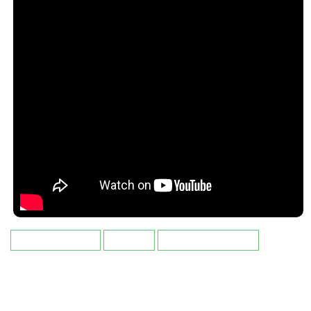
Характеристики
Отзывы
Условия доставки
Габариты (высота Х ширина Х глубина)
101 см / 108 см / 40 см