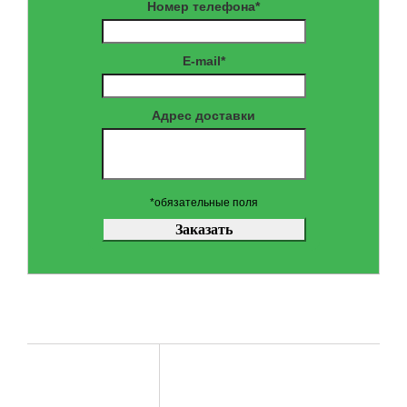
Номер телефона*
E-mail*
Адрес доставки
*обязательные поля
ХАРАКТЕРИСТИКИ
Габариты
(высота Х
101 см / 108 см / 40 см
ширина Х