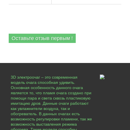
ОТЗЫВЫ
Оставьте отзыв первым !
3D электроочаг – это современная
модель очага способная удивить.
Основная особенность данного очага
является то, что пламя очага создано при
помощи пара и света сквозь пластиковую
имитацию дров. Данные очаги работают
как увлажнители воздуха, так и
обогреватель. В данных очагах есть
возможность регулировки пламени, так же
возможность выставления режима
обогрева. Такие модели способны